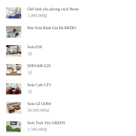
Ghế tình yêu phong cách Horse
5,000,000
₫
Bàn Sofa Kính Giả Đá BKD01
Sofa 058
1
₫
SOFA KB G20
1
₫
Sofa Cafe CF3
1
₫
Sofa Gỗ GO04
30,000,000
₫
Sofa Tình Yêu GREEN
3,500,000
₫