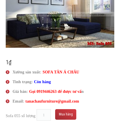
Liên Hệ
1
₫
Xưởng sản xuất:
SOFA TÂN
Á
CHÂU
Tình trạng:
Còn hàng
Giá bán:
Gọi
0919446263
để được tư vấ
n
Email:
tanachaufurniture@gmail.com
Mua hàng
Sofa 055 số lượng