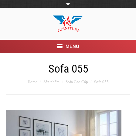
MENU
Trang Chủ
Sofa 055
Giới thiệu
Home
Sản phẩm
Sofa Cao Cấp
Sofa 055
Khuyến mãi
Sản phẩm
Tin Tức
Dịch vụ