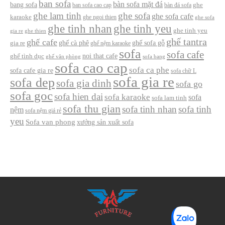
ban sofa
bàn sofa mặt đá
bang sofa
ban sofa cao cap
bàn đá sofa
ghe
ghe lam tinh
ghe sofa
ghe sofa cafe
karaoke
ghe ngoi thien
ghe sofa
ghe tinh nhan
ghe tinh yeu
ghe tinh yeu
gia re
ghe thien
ghế tantra
ghế cafe
ghế cà phê
ghế sofa gỗ
gia re
ghế nệm karaoke
sofa
sofa cafe
noi that cafe
ghế tình dục
ghế văn phòng
sofa bang
sofa cao cap
sofa ca phe
sofa cafe gia re
sofa chữ L
sofa gia re
sofa dep
sofa gia dinh
sofa go
sofa goc
sofa hien dai
sofa karaoke
sofa
sofa lam tinh
sofa thu gian
sofa tinh nhan
sofa tinh
nệm
sofa nệm giá rẻ
yeu
Sofa van phong
xưởng sản xuất sofa