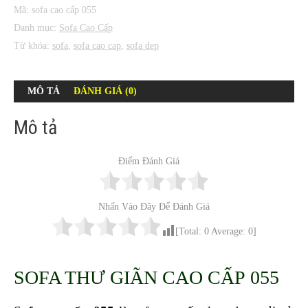
Mã:
sofa cao cấp 055
Danh mục:
Sofa Cao Cấp
Từ khóa:
sofa
,
sofa cao cap
,
sofa dep
MÔ TẢ
ĐÁNH GIÁ (0)
Mô tả
Điểm Đánh Giá
Nhấn Vào Đây Để Đánh Giá
[Total:
0
Average:
0
]
SOFA THƯ GIÃN CAO CẤP 055