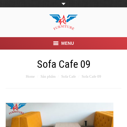
MENU
Trang Chủ
Sofa Cafe 09
Giới thiệu
Home
Sản phẩm
Sofa Cafe
Sofa Cafe 09
Khuyến mãi
Sản phẩm
Tin Tức
Dịch vụ