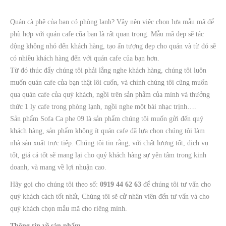
Quán cà phê của bạn có phòng lạnh? Vậy nên việc chọn lựa mẫu mã để
phù hợp với quán cafe cũa bạn là rất quan trọng. Mẫu mã đẹp sẽ tác
động không nhỏ đến khách hàng, tạo ấn tượng đẹp cho quán và từ đó sẽ
có nhiều khách hàng đến với quán cafe của bạn hơn.
Từ đó thúc đẩy chúng tôi phải lắng nghe khách hàng, chúng tôi luôn
muốn quán cafe của bạn thật lôi cuốn, và chính chúng tôi cũng muốn
qua quán cafe của quý khách, ngồi trên sản phẩm của mình và thưởng
thức 1 ly cafe trong phòng lạnh, ngồi nghe một bài nhạc trịnh….
Sản phẩm Sofa Ca phe 09 là sản phẩm chúng tôi muốn gửi đến quý
khách hàng, sản phẩm không ít quán cafe đã lựa chọn chúng tôi làm
nhà sản xuất trực tiếp. Chúng tôi tin rằng, với chất lượng tốt, dịch vụ
tốt, giá cả tốt sẽ mang lại cho quý khách hàng sự yên tâm trong kinh
doanh, và mang về lợi nhuận cao.
Hãy gọi cho chúng tôi theo số:
0919 44 62 63
để chúng tôi tư vấn cho
quý khách cách tốt nhất, Chúng tôi sẽ cử nhân viên đến tư vấn và cho
quý khách chọn mẫu mã cho riêng mình.
Thông tin về sản phẩm