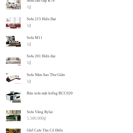
Sofa cao cấp K79
1
₫
Sofa 215 Hiện Đại
1
₫
Sofa M11
1
₫
Sofa 201 Hiện đại
1
₫
Sofa Năm Sao Thư Giãn
1
₫
Bàn sofa mặt kiếng BCC020
Sofa Văng Rylai
5,500,000
₫
Ghế Cafe Tân Cổ Điển