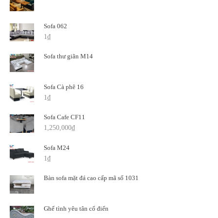
Sofa 062
1
₫
Sofa thư giãn M14
Sofa Cà phê 16
1
₫
Sofa Cafe CF11
1,250,000
₫
Sofa M24
1
₫
Bàn sofa mặt đá cao cấp mã số 1031
Ghế tình yêu tân cổ điển