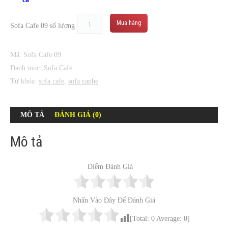
Mua hàng
Sofa Cafe 09 số lượng
Mã:
Sofa Cafe 09
Danh mục:
Sofa Cafe
Từ khóa:
sofa cafe
,
sofa caphe
MÔ TẢ
ĐÁNH GIÁ (0)
Mô tả
Điểm Đánh Giá
Nhấn Vào Đây Để Đánh Giá
[Total:
0
Average:
0
]