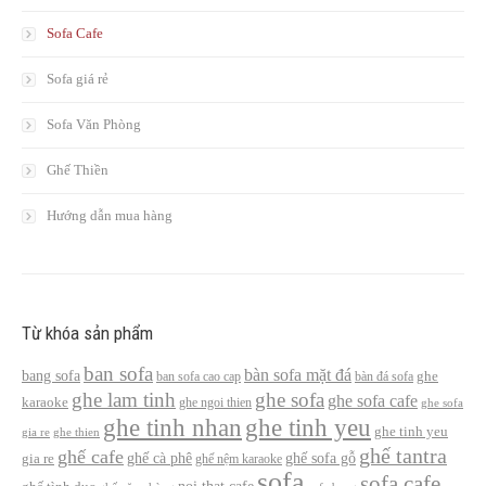
Sofa Cafe
Sofa giá rẻ
Sofa Văn Phòng
Ghế Thiền
Hướng dẫn mua hàng
Từ khóa sản phẩm
ban sofa
bàn sofa mặt đá
bang sofa
ban sofa cao cap
bàn đá sofa
ghe
ghe lam tinh
ghe sofa
ghe sofa cafe
karaoke
ghe ngoi thien
ghe sofa
ghe tinh nhan
ghe tinh yeu
ghe tinh yeu
gia re
ghe thien
ghế tantra
ghế cafe
ghế cà phê
ghế sofa gỗ
gia re
ghế nệm karaoke
sofa
sofa cafe