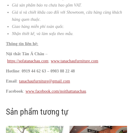
Giá sản phẩm báo ra chưa bao gồm VAT.
Giá sỉ và chiết khấu cao đối với Showroom, cửa hàng cùng khách
hàng quen thuộc.
Giao hàng miễn phí toàn quốc.
Nhận thiết kế, và làm sofa theo mẫu.
Thông tin liên hệ:
Nội thất Tân Á Châu
–
https://sofatanachau.com
;
www.tanachaufurniture.com
Hotline
:
0919 44 62 63 – 0903 88 22 48
Email
:
tanachaufurniture@gmail.com
Facebook
:
www.facebook.com/noithattanachau
.
Sản phẩm tương tự