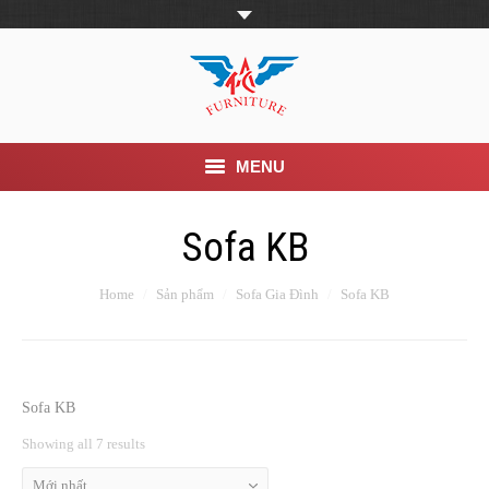
MENU
Trang Chủ
Sofa KB
Giới thiệu
Home
Sản phẩm
Sofa Gia Đình
Sofa KB
Khuyến mãi
Sản phẩm
Sofa KB
Tin Tức
Showing all 7 results
Dịch vụ
Mới nhất