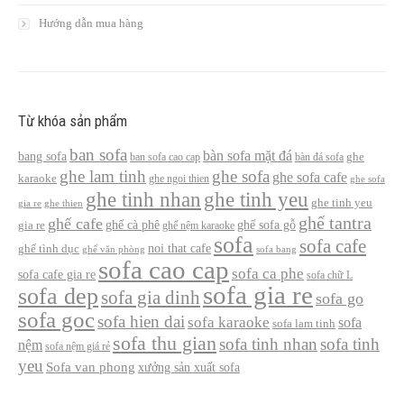
Hướng dẫn mua hàng
Từ khóa sản phẩm
ban sofa
bàn sofa mặt đá
bang sofa
ban sofa cao cap
bàn đá sofa
ghe
ghe lam tinh
ghe sofa
ghe sofa cafe
karaoke
ghe ngoi thien
ghe sofa
ghe tinh nhan
ghe tinh yeu
ghe tinh yeu
gia re
ghe thien
ghế tantra
ghế cafe
ghế cà phê
ghế sofa gỗ
gia re
ghế nệm karaoke
sofa
sofa cafe
noi that cafe
ghế tình dục
ghế văn phòng
sofa bang
sofa cao cap
sofa ca phe
sofa cafe gia re
sofa chữ L
sofa gia re
sofa dep
sofa gia dinh
sofa go
sofa goc
sofa hien dai
sofa karaoke
sofa
sofa lam tinh
sofa thu gian
sofa tinh nhan
sofa tinh
nệm
sofa nệm giá rẻ
yeu
Sofa van phong
xưởng sản xuất sofa