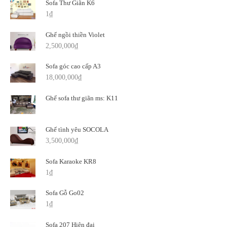
Sofa Thư Giãn K6
1
₫
Ghế ngồi thiền Violet
2,500,000
₫
Sofa góc cao cấp A3
18,000,000
₫
Ghế sofa thư giãn ms: K11
Ghế tình yêu SOCOLA
3,500,000
₫
Sofa Karaoke KR8
1
₫
Sofa Gỗ Go02
1
₫
Sofa 207 Hiện đại