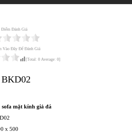
Điểm Đánh Giá
n Vào Đây Để Đánh Giá
[Total:
0
Average:
0
]
số BKD02
 sofa mặt kính giả đá
D02
0 x 500