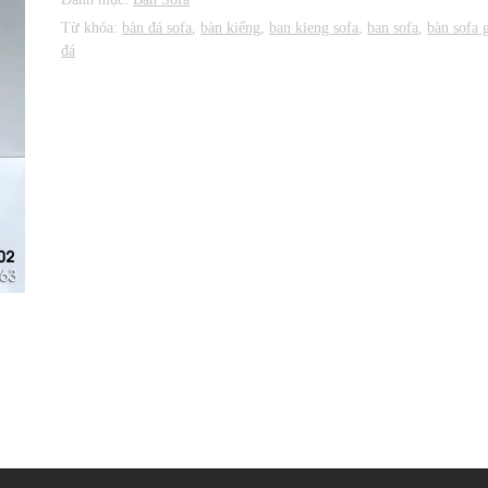
Từ khóa:
bàn đá sofa
,
bàn kiếng
,
ban kieng sofa
,
ban sofa
,
bàn sofa 
đá