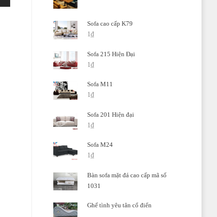
Sofa cao cấp K79
1
₫
Sofa 215 Hiện Đại
1
₫
Sofa M11
1
₫
Sofa 201 Hiện đại
1
₫
Sofa M24
1
₫
Bàn sofa mặt đá cao cấp mã số
1031
Ghế tình yêu tân cổ điển