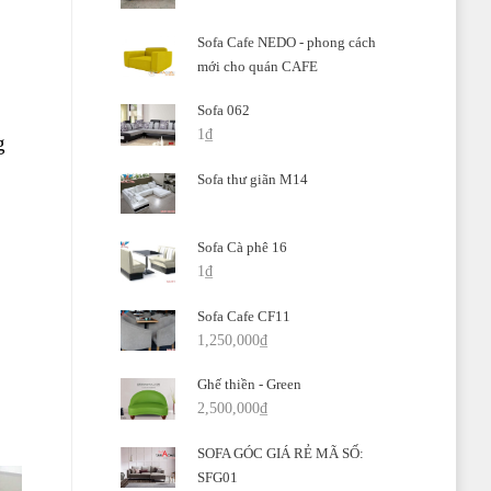
Sofa Cafe NEDO - phong cách
mới cho quán CAFE
Sofa 062
1
₫
g
Sofa thư giãn M14
Sofa Cà phê 16
1
₫
Sofa Cafe CF11
1,250,000
₫
Ghế thiền - Green
2,500,000
₫
SOFA GÓC GIÁ RẺ MÃ SỐ:
SFG01