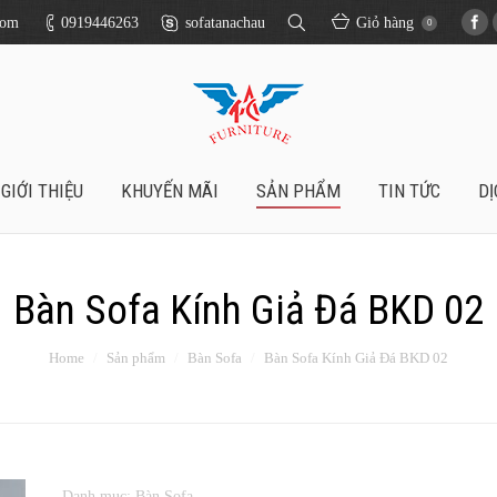
com
0919446263
sofatanachau
Giỏ hàng
0
GIỚI THIỆU
KHUYẾN MÃI
SẢN PHẨM
TIN TỨC
DỊ
Bàn Sofa Kính Giả Đá BKD 02
Home
Sản phẩm
Bàn Sofa
Bàn Sofa Kính Giả Đá BKD 02
Danh mục:
Bàn Sofa