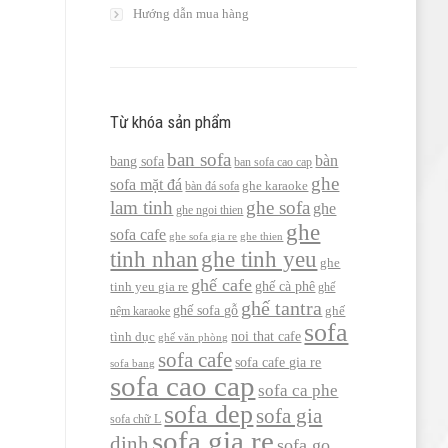
Hướng dẫn mua hàng
Từ khóa sản phẩm
ban sofa
bàn
bang sofa
ban sofa cao cap
ghe
sofa mặt đá
bàn đá sofa
ghe karaoke
lam tinh
ghe sofa
ghe
ghe ngoi thien
ghe
sofa cafe
ghe sofa gia re
ghe thien
tinh nhan
ghe tinh yeu
ghe
ghế cafe
ghế cà phê
tinh yeu gia re
ghế
ghế tantra
ghế sofa gỗ
nệm karaoke
ghế
sofa
noi that cafe
tình dục
ghế văn phòng
sofa cafe
sofa cafe gia re
sofa bang
sofa cao cap
sofa ca phe
sofa dep
sofa gia
sofa chữ L
sofa gia re
dinh
sofa go