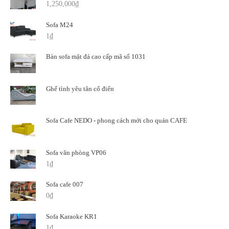
1,250,000
₫
Sofa M24
1
₫
Bàn sofa mặt đá cao cấp mã số 1031
Ghế tình yêu tân cổ điển
Sofa Cafe NEDO - phong cách mới cho quán CAFE
Sofa văn phòng VP06
1
₫
Sofa cafe 007
0
₫
Sofa Karaoke KR1
1
₫