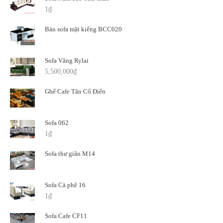
1
₫
Bàn sofa mặt kiếng BCC020
Sofa Văng Rylai
5,500,000
₫
Ghế Cafe Tân Cổ Điển
Sofa 062
1
₫
Sofa thư giãn M14
Sofa Cà phê 16
1
₫
Sofa Cafe CF11