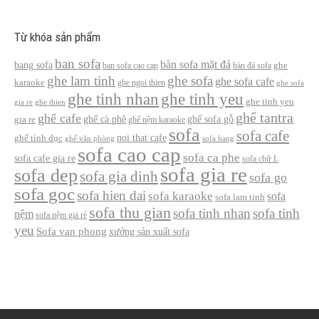
Từ khóa sản phẩm
ban sofa
bàn sofa mặt đá
bang sofa
ban sofa cao cap
bàn đá sofa
ghe
ghe lam tinh
ghe sofa
ghe sofa cafe
karaoke
ghe ngoi thien
ghe sofa
ghe tinh nhan
ghe tinh yeu
ghe tinh yeu
gia re
ghe thien
ghế tantra
ghế cafe
ghế cà phê
ghế sofa gỗ
gia re
ghế nệm karaoke
sofa
sofa cafe
noi that cafe
ghế tình dục
ghế văn phòng
sofa bang
sofa cao cap
sofa ca phe
sofa cafe gia re
sofa chữ L
sofa gia re
sofa dep
sofa gia dinh
sofa go
sofa goc
sofa hien dai
sofa karaoke
sofa
sofa lam tinh
sofa thu gian
sofa tinh nhan
sofa tinh
nệm
sofa nệm giá rẻ
yeu
Sofa van phong
xưởng sản xuất sofa