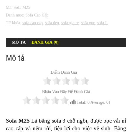
Mã:
Sofa M25
Danh mục:
Sofa Cao Cấp
Từ khóa:
sofa cao cap
,
sofa dep
,
sofa gia re
,
sofa goc
,
sofa L
MÔ TẢ
ĐÁNH GIÁ (0)
Mô tả
Điểm Đánh Giá
Nhấn Vào Đây Để Đánh Giá
[Total:
0
Average:
0
]
S
ofa M25
Là băng sofa 3 chỗ ngồi, được bọc vải nỉ
cao cấp và nệm rời, tiện lợi cho việc vệ sinh. Băng