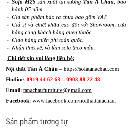
Sofa M25
sản xuất tại xưởng
Tân Á Châu
, bảo
hành 05 năm
Giá sản phẩm báo ra chưa bao gồm VAT.
Giá sỉ và chiết khấu cao đối với Showroom, cửa
hàng cùng khách hàng quen thuộc.
Giao hàng miễn phí toàn quốc.
Nhận thiết kế, và làm sofa theo mẫu.
Chi tiết xin vui lòng liên hệ:
Nội thất Tân Á Châu
–
https://sofatanachau.com
Hotline
:
0919 44 62 63 – 0903 88 22 48
Email
:
tanachaufurniture@gmail.com
Facebook
:
www.facebook.com/noithattanachau
.
Sản phẩm tương tự