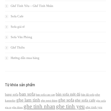
Ghế Tình Yêu – Ghế Tình Nhân
Sofa Cafe
Sofa giá rẻ
Sofa Văn Phòng
Ghế Thiền
Hướng dẫn mua hàng
Từ khóa sản phẩm
ban sofa
bàn sofa mặt đá
bang sofa
ban sofa cao cap
bàn đá sofa
ghe
ghe lam tinh
ghe sofa
ghe sofa cafe
karaoke
ghe ngoi thien
ghe sofa
ghe tinh nhan
ghe tinh yeu
ghe tinh yeu
gia re
ghe thien