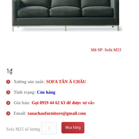
Liên Hệ
1
₫
Xưởng sản xuất:
SOFA TÂN
Á
CHÂU
Tình trạng:
Còn hàng
Giá bán:
Gọi
0919 44 62 63
để được tư vấ
n
Email:
tanachaufurniture@gmail.com
Mua hàng
Sofa M25 số lượng