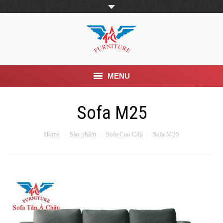
MENU
Trang Chủ
Sofa M25
Giới thiệu
Home
Sản phẩm
Sofa Cao Cấp
Sofa M25
Khuyến mãi
Sản phẩm
Tin Tức
Dịch vụ