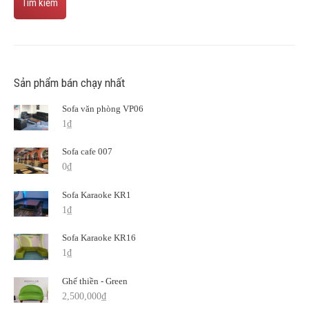
Tìm kiếm
Sản phẩm bán chạy nhất
Sofa văn phòng VP06
1
₫
Sofa cafe 007
0
₫
Sofa Karaoke KR1
1
₫
Sofa Karaoke KR16
1
₫
Ghế thiền - Green
2,500,000
₫