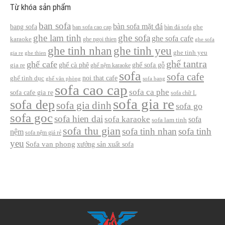
Từ khóa sản phẩm
ban sofa
bàn sofa mặt đá
bang sofa
ban sofa cao cap
bàn đá sofa
ghe
ghe lam tinh
ghe sofa
ghe sofa cafe
karaoke
ghe ngoi thien
ghe sofa
ghe tinh nhan
ghe tinh yeu
ghe tinh yeu
gia re
ghe thien
ghế tantra
ghế cafe
ghế cà phê
ghế sofa gỗ
gia re
ghế nệm karaoke
sofa
sofa cafe
noi that cafe
ghế tình dục
ghế văn phòng
sofa bang
sofa cao cap
sofa ca phe
sofa cafe gia re
sofa chữ L
sofa gia re
sofa dep
sofa gia dinh
sofa go
sofa goc
sofa hien dai
sofa karaoke
sofa
sofa lam tinh
sofa thu gian
sofa tinh nhan
sofa tinh
nệm
sofa nệm giá rẻ
yeu
Sofa van phong
xưởng sản xuất sofa