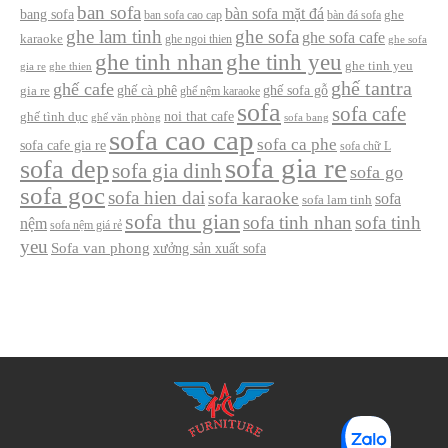
ban sofa
bàn sofa mặt đá
bang sofa
ban sofa cao cap
bàn đá sofa
ghe
ghe lam tinh
ghe sofa
ghe sofa cafe
karaoke
ghe ngoi thien
ghe sofa
ghe tinh nhan
ghe tinh yeu
ghe tinh yeu
gia re
ghe thien
ghế tantra
ghế cafe
ghế cà phê
ghế sofa gỗ
gia re
ghế nệm karaoke
sofa
sofa cafe
noi that cafe
ghế tình dục
ghế văn phòng
sofa bang
sofa cao cap
sofa ca phe
sofa cafe gia re
sofa chữ L
sofa gia re
sofa dep
sofa gia dinh
sofa go
sofa goc
sofa hien dai
sofa karaoke
sofa
sofa lam tinh
sofa thu gian
sofa tinh nhan
sofa tinh
nệm
sofa nệm giá rẻ
yeu
Sofa van phong
xưởng sản xuất sofa