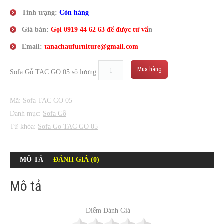
Tình trạng:
Còn hàng
Giá bán:
Gọi
0919 44 62 63
để được tư vấ
n
Email:
tanachaufurniture@gmail.com
Mua hàng
Sofa Gỗ TAC GO 05 số lượng
Mã:
Sofa TAC GO 05
Danh mục:
Sofa Gỗ
Từ khóa:
Sofa Go TAC GO 05
MÔ TẢ
ĐÁNH GIÁ (0)
Mô tả
Điểm Đánh Giá