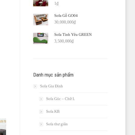
1
₫
Sofa Gỗ GO04
30,000,000
₫
Sofa Tình Yêu GREEN
3,500,000
₫
Danh mục sản phẩm
Sofa Gia Đình
Sofa Góc – Chữ L
Sofa KB
Sofa thư giãn