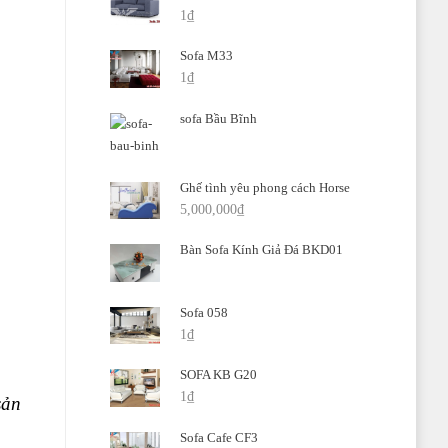
1
₫
Sofa M33
1
₫
sofa Bầu Bĩnh
Ghế tình yêu phong cách Horse
5,000,000
₫
Bàn Sofa Kính Giả Đá BKD01
Sofa 058
1
₫
SOFA KB G20
1
₫
sản
Sofa Cafe CF3