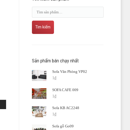
Tìm kiếm
Sản phẩm bán chạy nhất
Sofa Văn Phòng VP02
1
₫
SOFA CAFE 009
1
₫
Sofa KB AC2248
1
₫
Sofa gỗ Go09