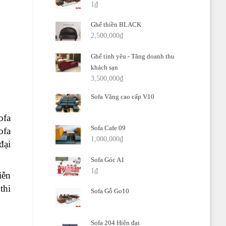
1
₫
Ghế thiền BLACK
2,500,000
₫
Ghế tình yêu - Tăng doanh thu
khách sạn
3,500,000
₫
Sofa Văng cao cấp V10
ofa
Sofa Cafe 09
ofa
1,000,000
₫
đại
Sofa Góc A1
1
₫
iễn
thi
Sofa Gỗ Go10
Sofa 204 Hiện đại