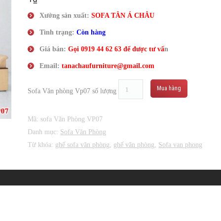
Xưởng sản xuất:
SOFA TÂN
Á
CHÂU
Tình trạng:
Còn hàng
Giá bán:
Gọi
0919 44 62 63
để được tư vấ
n
Email:
tanachaufurniture@gmail.com
Mua hàng
Sofa Văn phòng Vp07 số lượng
Mã:
sofa Văn Phòng VP07
Danh mục:
Sofa Văn Phòng
Từ khóa:
ghế sofa văn phòng
,
ghế văn phòng
,
Sofa van phong