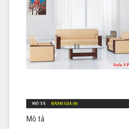
MÔ TẢ
ĐÁNH GIÁ (0)
Mô tả