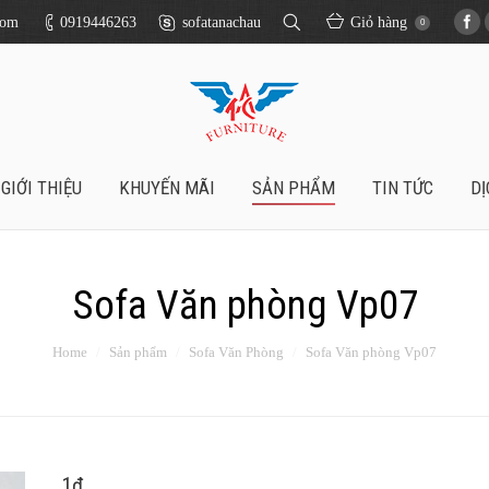
com
0919446263
sofatanachau
Giỏ hàng
0
GIỚI THIỆU
KHUYẾN MÃI
SẢN PHẨM
TIN TỨC
DỊ
Sofa Văn phòng Vp07
Home
Sản phẩm
Sofa Văn Phòng
Sofa Văn phòng Vp07
1
₫