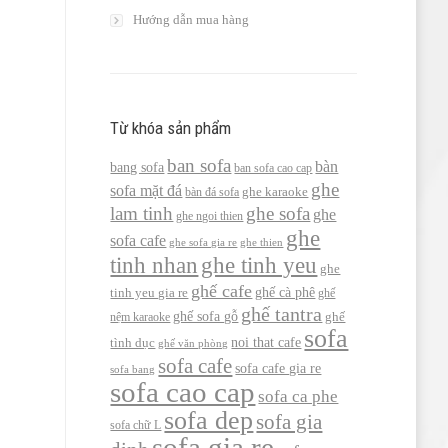
Hướng dẫn mua hàng
Từ khóa sản phẩm
ban sofa
bàn
bang sofa
ban sofa cao cap
ghe
sofa mặt đá
bàn đá sofa
ghe karaoke
lam tinh
ghe sofa
ghe
ghe ngoi thien
ghe
sofa cafe
ghe sofa gia re
ghe thien
tinh nhan
ghe tinh yeu
ghe
ghế cafe
ghế cà phê
tinh yeu gia re
ghế
ghế tantra
ghế sofa gỗ
nệm karaoke
ghế
sofa
noi that cafe
tình dục
ghế văn phòng
sofa cafe
sofa cafe gia re
sofa bang
sofa cao cap
sofa ca phe
sofa dep
sofa gia
sofa chữ L
sofa gia re