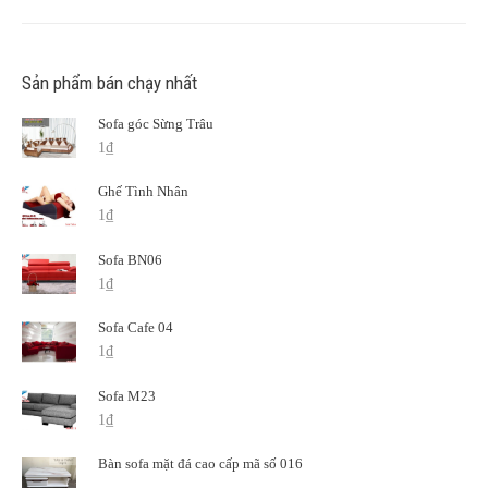
Sản phẩm bán chạy nhất
Sofa góc Sừng Trâu
1
₫
Ghế Tình Nhân
1
₫
Sofa BN06
1
₫
Sofa Cafe 04
1
₫
Sofa M23
1
₫
Bàn sofa mặt đá cao cấp mã số 016