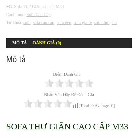
Mã:
Sofa Thư Giãn cao cấp M33
Danh mục:
Sofa Cao Cấp
Từ khóa:
sofa
,
sofa cao cap
,
sofa dep
,
sofa gia re
,
sofa thu gian
MÔ TẢ
ĐÁNH GIÁ (0)
Mô tả
Điểm Đánh Giá
Nhấn Vào Đây Để Đánh Giá
[Total:
0
Average:
0
]
SOFA THƯ GIÃN CAO CẤP M33