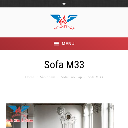
MENU
Trang Chủ
Sofa M33
Giới thiệu
Home
Sản phẩm
Sofa Cao Cấp
Sofa M33
Khuyến mãi
Sản phẩm
Tin Tức
Dịch vụ