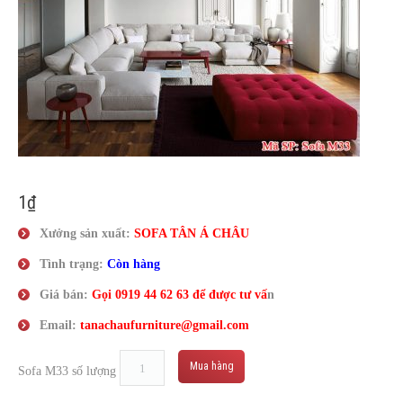
Liên Hệ
1
₫
Xưởng sản xuất:
SOFA TÂN
Á
CHÂU
Tình trạng:
Còn hàng
Giá bán:
Gọi
0919 44 62 63
để được tư vấ
n
Email:
tanachaufurniture@gmail.com
Mua hàng
Sofa M33 số lượng