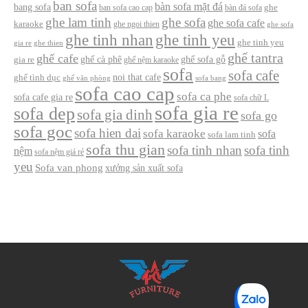
ban sofa
bàn sofa mặt đá
bang sofa
ban sofa cao cap
bàn đá sofa
ghe
ghe lam tinh
ghe sofa
ghe sofa cafe
karaoke
ghe ngoi thien
ghe sofa
ghe tinh nhan
ghe tinh yeu
ghe tinh yeu
gia re
ghe thien
ghế tantra
ghế cafe
ghế cà phê
ghế sofa gỗ
gia re
ghế nệm karaoke
sofa
sofa cafe
noi that cafe
ghế tình dục
ghế văn phòng
sofa bang
sofa cao cap
sofa ca phe
sofa cafe gia re
sofa chữ L
sofa gia re
sofa dep
sofa gia dinh
sofa go
sofa goc
sofa hien dai
sofa karaoke
sofa
sofa lam tinh
sofa thu gian
sofa tinh nhan
sofa tinh
nệm
sofa nệm giá rẻ
yeu
Sofa van phong
xưởng sản xuất sofa