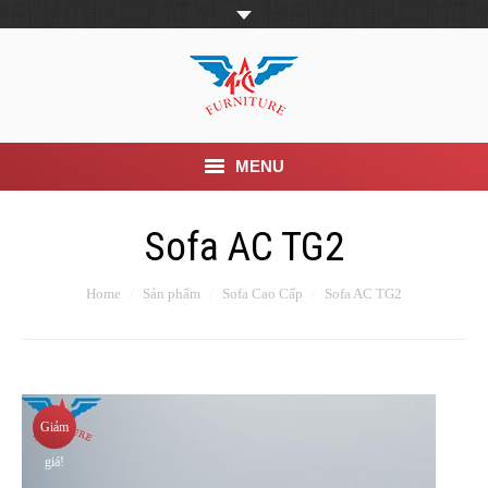
MENU
Trang Chủ
Sofa AC TG2
Giới thiệu
Home
Sản phẩm
Sofa Cao Cấp
Sofa AC TG2
Khuyến mãi
Sản phẩm
Tin Tức
Giảm
giá!
Dịch vụ