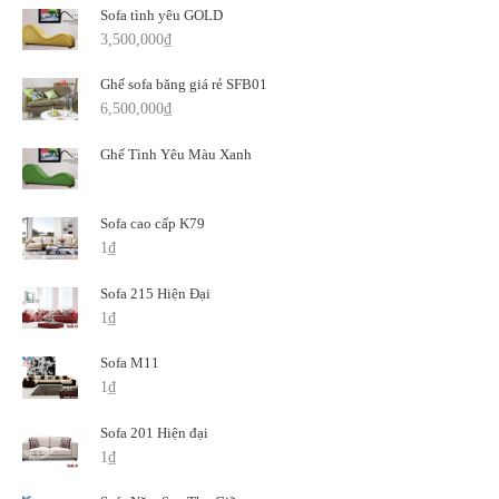
Sofa tình yêu GOLD
3,500,000
₫
Ghế sofa băng giá rẻ SFB01
6,500,000
₫
Ghế Tình Yêu Màu Xanh
Sofa cao cấp K79
1
₫
Sofa 215 Hiện Đại
1
₫
Sofa M11
1
₫
Sofa 201 Hiện đại
1
₫