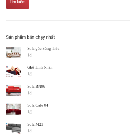
Tìm kiếm
Sản phẩm bán chạy nhất
Sofa góc Sừng Trâu
1
₫
Ghế Tình Nhân
1
₫
Sofa BN06
1
₫
Sofa Cafe 04
1
₫
Sofa M23
1
₫