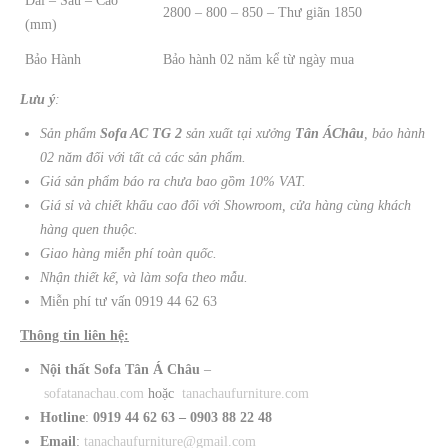
Dài – Sâu – Cao
2800 – 800 – 850 – Thư giãn 1850
(mm)
Bảo Hành
Bảo hành 02 năm kể từ ngày mua
Lưu ý
:
Sản phẩm
Sofa AC TG 2
sản xuất tại xưởng
Tân
Á
Châu
, bảo hành
02 năm đối với tất cả các sản phẩm.
Giá sản phẩm báo ra chưa bao gồm 10% VAT.
Giá sỉ và chiết khấu cao đối với Showroom, cửa hàng cùng khách
hàng quen thuộc.
Giao hàng miễn phí toàn quốc.
Nhận thiết kế, và làm sofa theo mẫu.
Miễn phí tư vấn 0919 44 62 63
Thông tin liên hệ:
Nội thất Sofa Tân Á Châu
–
sofatanachau.com
hoặc
tanachaufurniture.com
Hotline
:
0919 44 62 63 – 0903 88 22 48
Email
:
tanachaufurniture@gmail.com