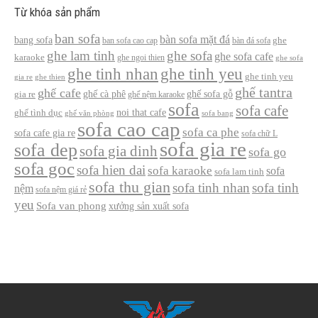
Từ khóa sản phẩm
ban sofa
bàn sofa mặt đá
bang sofa
ban sofa cao cap
bàn đá sofa
ghe
ghe lam tinh
ghe sofa
ghe sofa cafe
karaoke
ghe ngoi thien
ghe sofa
ghe tinh nhan
ghe tinh yeu
ghe tinh yeu
gia re
ghe thien
ghế tantra
ghế cafe
ghế cà phê
ghế sofa gỗ
gia re
ghế nệm karaoke
sofa
sofa cafe
noi that cafe
ghế tình dục
ghế văn phòng
sofa bang
sofa cao cap
sofa ca phe
sofa cafe gia re
sofa chữ L
sofa gia re
sofa dep
sofa gia dinh
sofa go
sofa goc
sofa hien dai
sofa karaoke
sofa
sofa lam tinh
sofa thu gian
sofa tinh nhan
sofa tinh
nệm
sofa nệm giá rẻ
yeu
Sofa van phong
xưởng sản xuất sofa