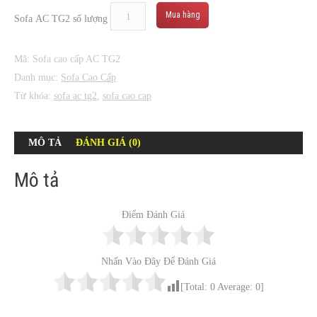
Mua hàng
Sofa AC TG2 số lượng
Mã:
Sofa cao cấp AC TG2
Danh mục:
Sofa Cao Cấp
Từ khóa:
sofa ac tg2
,
sofa cao cap
MÔ TẢ
ĐÁNH GIÁ (0)
Mô tả
Điểm Đánh Giá
Nhấn Vào Đây Để Đánh Giá
[Total:
0
Average:
0
]