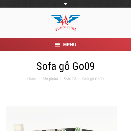
MENU
Trang Chủ
Sofa gỗ Go09
Giới thiệu
Home
Sản phẩm
Sofa Gỗ
Sofa gỗ Go09
Khuyến mãi
Sản phẩm
Tin Tức
Dịch vụ