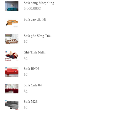
Sofa băng Morphling
6,000,000
₫
Sofa cao cấp H3
Sofa góc Sừng Trâu
1
₫
Ghế Tình Nhân
1
₫
Sofa BN06
1
₫
Sofa Cafe 04
1
₫
Sofa M23
1
₫