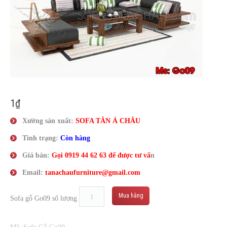
Liên Hệ
1
₫
Xưởng sản xuất:
SOFA TÂN
Á
CHÂU
Tình trạng:
Còn hàng
Giá bán:
Gọi
0919 44 62 63
để được tư vấ
n
Email:
tanachaufurniture@gmail.com
Mua hàng
Sofa gỗ Go09 số lượng