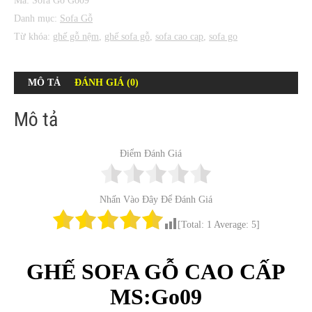
Mã:
Sofa Gỗ Go09
Danh mục:
Sofa Gỗ
Từ khóa:
ghế gỗ nệm
,
ghế sofa gỗ
,
sofa cao cap
,
sofa go
MÔ TẢ
ĐÁNH GIÁ (0)
Mô tả
Điểm Đánh Giá
Nhấn Vào Đây Để Đánh Giá
[Total:
1
Average:
5
]
GHẾ SOFA GỖ CAO CẤP
MS:Go09