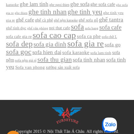
ghe lam tinh
ghe sofa
ghe sofa cafe
karaoke
ghe ngoi thien
ghe sofa
ghe tinh nhan
ghe tinh yeu
ghe tinh yeu
gia re
ghe thien
ghế tantra
ghế cafe
ghế cà phê
ghế sofa gỗ
gia re
ghế nệm karaoke
sofa
sofa cafe
noi that cafe
ghế tình dục
ghế văn phòng
sofa bang
sofa cao cap
sofa ca phe
sofa cafe gia re
sofa chữ L
sofa gia re
sofa dep
sofa gia dinh
sofa go
sofa goc
sofa hien dai
sofa karaoke
sofa
sofa lam tinh
sofa thu gian
sofa tinh nhan
sofa tinh
nệm
sofa nệm giá rẻ
yeu
Sofa van phong
xưởng sản xuất sofa
Copyright 2015 © Nội Thất Tân Á Châu. All rights reserved.