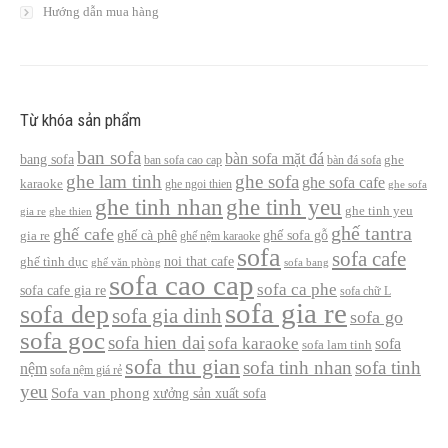
Hướng dẫn mua hàng
Từ khóa sản phẩm
ban sofa
bàn sofa mặt đá
bang sofa
ban sofa cao cap
bàn đá sofa
ghe
ghe lam tinh
ghe sofa
ghe sofa cafe
karaoke
ghe ngoi thien
ghe sofa
ghe tinh nhan
ghe tinh yeu
ghe tinh yeu
gia re
ghe thien
ghế tantra
ghế cafe
ghế cà phê
ghế sofa gỗ
gia re
ghế nệm karaoke
sofa
sofa cafe
noi that cafe
ghế tình dục
ghế văn phòng
sofa bang
sofa cao cap
sofa ca phe
sofa cafe gia re
sofa chữ L
sofa gia re
sofa dep
sofa gia dinh
sofa go
sofa goc
sofa hien dai
sofa karaoke
sofa
sofa lam tinh
sofa thu gian
sofa tinh nhan
sofa tinh
nệm
sofa nệm giá rẻ
yeu
Sofa van phong
xưởng sản xuất sofa