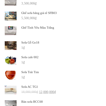
3,500,000
₫
Ghế sofa băng giá rẻ SFB03
5,500,000
₫
Ghế Tình Yêu Màu Trắng
Sofa Gỗ Go18
1
₫
Sofa cafe 002
1
₫
Sofa Trái Tim
1
₫
Sofa AC TG1
18,000,000
₫
12,000,000
₫
Bàn sofa BCC68