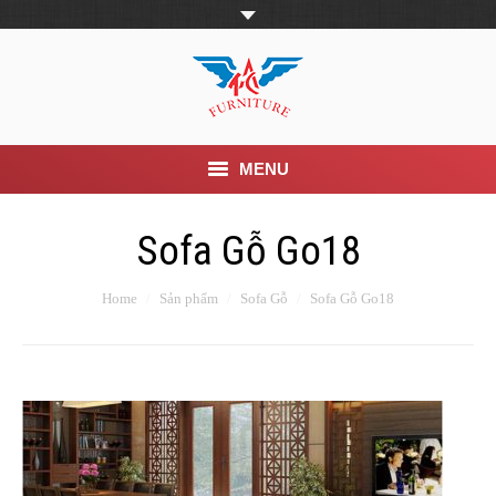
MENU
Trang Chủ
Sofa Gỗ Go18
Giới thiệu
Home
Sản phẩm
Sofa Gỗ
Sofa Gỗ Go18
Khuyến mãi
Sản phẩm
Tin Tức
Dịch vụ