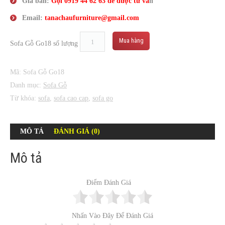
Giá bán:
Gọi
0919 44 62 63
để được tư vấ
n
Email:
tanachaufurniture@gmail.com
Mua hàng
Sofa Gỗ Go18 số lượng
Mã:
Sofa Gỗ Go18
Danh mục:
Sofa Gỗ
Từ khóa:
sofa
,
sofa cao cap
,
sofa go
MÔ TẢ
ĐÁNH GIÁ (0)
Mô tả
Điểm Đánh Giá
Nhấn Vào Đây Để Đánh Giá