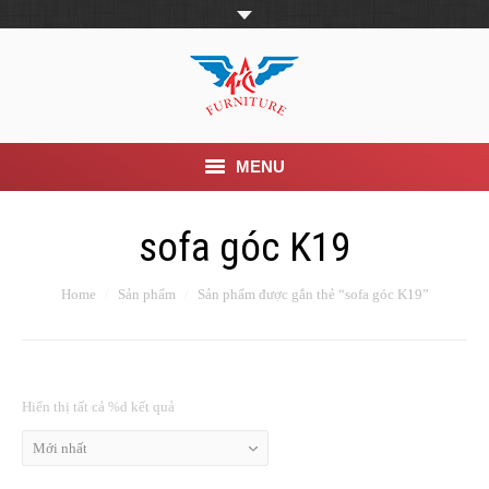
MENU
Trang Chủ
sofa góc K19
Giới thiệu
Home
Sản phẩm
Sản phẩm được gắn thẻ “sofa góc K19”
Khuyến mãi
Sản phẩm
Hiển thị tất cả %d kết quả
Tin Tức
Mới nhất
Dịch vụ