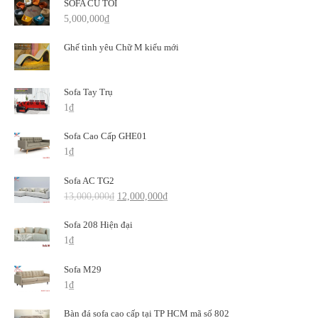
SOFA CỦ TỎI
5,000,000
₫
Ghế tình yêu Chữ M kiểu mới
Sofa Tay Trụ
1
₫
Sofa Cao Cấp GHE01
1
₫
Sofa AC TG2
13,000,000
₫
12,000,000
₫
Sofa 208 Hiện đại
1
₫
Sofa M29
1
₫
Bàn đá sofa cao cấp tại TP HCM mã số 802