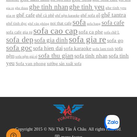
ghe tinh nhan
ghe tinh yeu
ghe tinh yeu
gia re
ghe thien
ghế tantra
ghế cafe
ghế cà phê
ghế sofa gỗ
gia re
ghế nệm karaoke
sofa
sofa cafe
noi that cafe
ghế tình dục
ghế văn phòng
sofa bang
sofa cao cap
sofa ca phe
sofa cafe gia re
sofa chữ L
sofa gia re
sofa dep
sofa gia dinh
sofa go
sofa goc
sofa hien dai
sofa karaoke
sofa
sofa lam tinh
sofa thu gian
sofa tinh nhan
sofa tinh
nệm
sofa nệm giá rẻ
yeu
Sofa van phong
xưởng sản xuất sofa
Copyright 2015 © Nội Thất Tân Á Châu. All rights reserved.