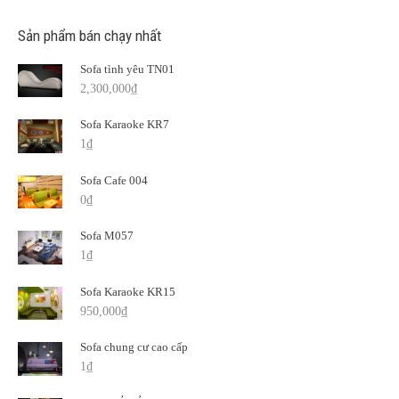
Sản phẩm bán chạy nhất
Sofa tình yêu TN01
2,300,000
₫
Sofa Karaoke KR7
1
₫
Sofa Cafe 004
0
₫
Sofa M057
1
₫
Sofa Karaoke KR15
950,000
₫
Sofa chung cư cao cấp
1
₫