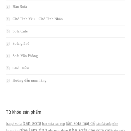
Bàn Sofa
Ghế Tình Yêu – Ghế Tình Nhân
Sofa Cafe
Sofa giá rẻ
Sofa Văn Phòng
Ghế Thiền
Hướng dẫn mua hàng
Từ khóa sản phẩm
ban sofa
bàn sofa mặt đá
bang sofa
ban sofa cao cap
bàn đá sofa
ghe
ghe lam tinh
ghe sofa
ghe sofa cafe
karaoke
ghe ngoi thien
ghe sofa