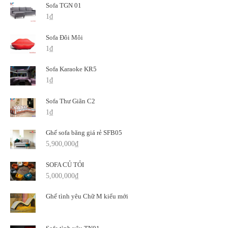
Sofa TGN 01
1
₫
Sofa Đôi Môi
1
₫
Sofa Karaoke KR5
1
₫
Sofa Thư Giãn C2
1
₫
Ghế sofa băng giá rẻ SFB05
5,900,000
₫
SOFA CỦ TỎI
5,000,000
₫
Ghế tình yêu Chữ M kiểu mới