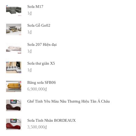
Sofa M17
1
₫
Sofa Gỗ Go02
1
₫
Sofa 207 Hiện đại
1
₫
Sofa thư giãn X5
1
₫
Băng sofa SFB06
6,900,000
₫
Ghế Tình Yêu Màu Nâu Thương Hiệu Tân Á Châu
Sofa Tình Nhân BORDEAUX
3,500,000
₫