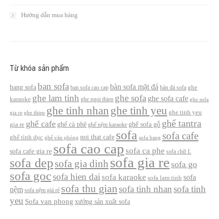
Hướng dẫn mua hàng
Từ khóa sản phẩm
ban sofa
bàn sofa mặt đá
bang sofa
ban sofa cao cap
bàn đá sofa
ghe
ghe lam tinh
ghe sofa
ghe sofa cafe
karaoke
ghe ngoi thien
ghe sofa
ghe tinh nhan
ghe tinh yeu
ghe tinh yeu
gia re
ghe thien
ghế tantra
ghế cafe
ghế cà phê
ghế sofa gỗ
gia re
ghế nệm karaoke
sofa
sofa cafe
noi that cafe
ghế tình dục
ghế văn phòng
sofa bang
sofa cao cap
sofa ca phe
sofa cafe gia re
sofa chữ L
sofa gia re
sofa dep
sofa gia dinh
sofa go
sofa goc
sofa hien dai
sofa karaoke
sofa
sofa lam tinh
sofa thu gian
sofa tinh nhan
sofa tinh
nệm
sofa nệm giá rẻ
yeu
Sofa van phong
xưởng sản xuất sofa