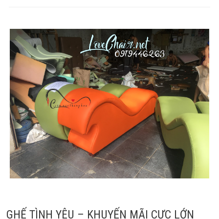
Liên Hệ
GHẾ TÌNH YÊU – KHUYẾN MÃI CỰC LỚN