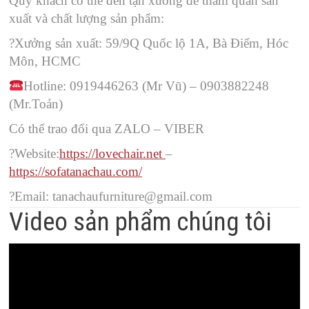
Quý khách có thể đến tận xưởng để tham quan sản
xuất và chất lượng sản phẩm:
?
Xưởng sản xuất: 59/9Q Quốc lộ 1A, Bà Điểm, Hóc
Môn, HCMC
Hotline: 0919446263 (Mr Vũ) – 0903882248
(Mr.Toản)
Có thể trao đổi qua ZALO – VIBER
?
Website:
https://lovechair.net
–
https://sofatanachau.com/
?
Email: tanachaufurniture@gmail.com
Video sản phẩm chúng tôi