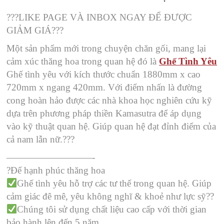
?
?
?
LIKE PAGE VÀ INBOX NGAY ĐỂ ĐƯỢC
GIẢM GIÁ
?
?
?
Một sản phẩm mới trong chuyện chăn gối, mang lại
cảm xúc thăng hoa trong quan hệ đó là
Ghế Tình Yêu
Ghế tình yêu với kích thước chuẩn 1880mm x cao
720mm x ngang 420mm. Với điểm nhấn là đường
cong hoàn hảo được các nhà khoa học nghiên cứu kỹ
dựa trên phương pháp thiền Kamasutra để áp dụng
vào kỹ thuật quan hệ. Giúp quan hệ đạt đỉnh điểm của
cả nam lẫn nữ.
?
?
?
—————————-
?
Để hạnh phúc thăng hoa
Ghế tình yêu hỗ trợ các tư thế trong quan hệ. Giúp
cảm giác đê mê, yêu không nghĩ & khoẻ như lực sỹ
?
?
Chúng tôi sử dụng chất liệu cao cấp với thời gian
bảo hành lên đến 5 năm.