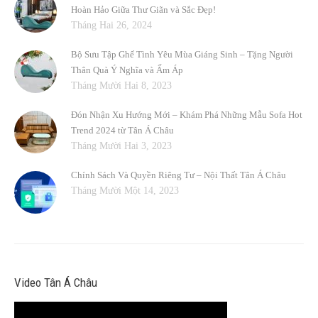
Hoàn Hảo Giữa Thư Giãn và Sắc Đẹp!
Tháng Hai 26, 2024
Bộ Sưu Tập Ghế Tình Yêu Mùa Giáng Sinh – Tặng Người
Thân Quà Ý Nghĩa và Ấm Áp
Tháng Mười Hai 8, 2023
Đón Nhận Xu Hướng Mới – Khám Phá Những Mẫu Sofa Hot
Trend 2024 từ Tân Á Châu
Tháng Mười Hai 3, 2023
Chính Sách Và Quyền Riêng Tư – Nội Thất Tân Á Châu
Tháng Mười Một 14, 2023
Video Tân Á Châu