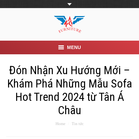
MENU
Trang Chủ
Đón Nhận Xu Hướng Mới –
Giới thiệu
Khám Phá Những Mẫu Sofa
Khuyến mãi
Hot Trend 2024 từ Tân Á
Châu
Sản phẩm
Tin Tức
You are here:
Home
Tin tức
Dịch vụ