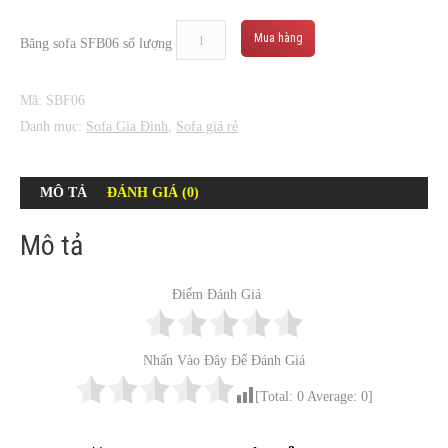
Mua hàng
Băng sofa SFB06 số lượng
Mã:
SBF06
Danh mục:
Sofa Gia Đình
,
Sofa giá rẻ
MÔ TẢ
ĐÁNH GIÁ (0)
Mô tả
Điểm Đánh Giá
Nhấn Vào Đây Để Đánh Giá
[Total:
0
Average:
0
]