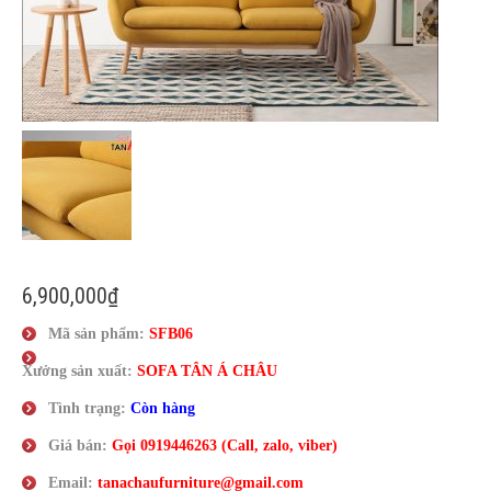
Liên Hệ
6,900,000
₫
Mã sản phẩm:
SFB06
Xưởng sản xuất:
SOFA TÂN
Á
CHÂU
Tình trạng:
Còn hàng
Giá bán:
Gọi
0919446263
(Call, zalo, viber)
Email:
tanachaufurniture@gmail.com