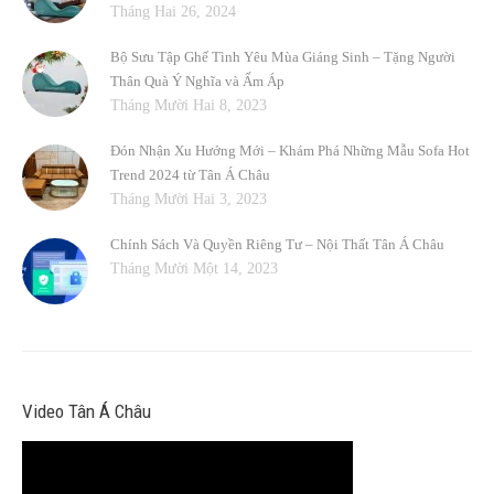
Tháng Hai 26, 2024
Bộ Sưu Tập Ghế Tình Yêu Mùa Giáng Sinh – Tặng Người
Thân Quà Ý Nghĩa và Ấm Áp
Tháng Mười Hai 8, 2023
Đón Nhận Xu Hướng Mới – Khám Phá Những Mẫu Sofa Hot
Trend 2024 từ Tân Á Châu
Tháng Mười Hai 3, 2023
Chính Sách Và Quyền Riêng Tư – Nội Thất Tân Á Châu
Tháng Mười Một 14, 2023
Video Tân Á Châu