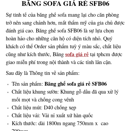
BĂNG SOFA GIÁ RẺ SFB06
Sự tinh tế của băng ghế sofa mang lại cho căn phòng
trở nên sang chảnh hơn, mắt thẩm mỹ của gia chủ được
đánh giá cao. Băng ghế sofa SFB06 là sự lựa chọn
hoàn hảo cho những căn hộ có diện tích nhỏ. Quý
khách có thể Order sản phẩm tuỳ ý màu sắc, chất liệu
sofa giá rẻ
cũng như kích thước, Băng
tại tphcm được
giao miễn phí trong nội thành và các tỉnh lân cận.
Sau đây là Thông tin về sản phẩm:
Băng ghế sofa giá rẻ SFB06
Tên sản phẩm:
Chất liệu khung sườn: Khung gỗ dầu đã qua xử lý
mối mọt và chống cong vênh
Chất liệu mút: D40 chống xẹp
Chất liệu vải: Vải nỉ xuất xứ hàn quốc
Kích thước: dài 1800m ngang 750mm x cao
700mm