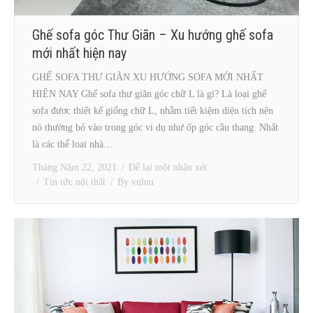
Ghế sofa góc Thư Giãn – Xu hướng ghế sofa
mới nhất hiện nay
GHẾ SOFA THƯ GIÃN XU HƯỚNG SOFA MỚI NHẤT
HIỆN NAY Ghế sofa thư giãn góc chữ L là gì? Là loại ghế
sofa đươc thiết kế giống chữ L, nhằm tiết kiệm diện tích nên
nó thường bỏ vào trong góc ví dụ như ốp góc cầu thang. Nhất
là các thể loai nhà…
Tháng Năm 22, 2021
Để lại một nhận xét
Tin tức nội thất
By
vuluu