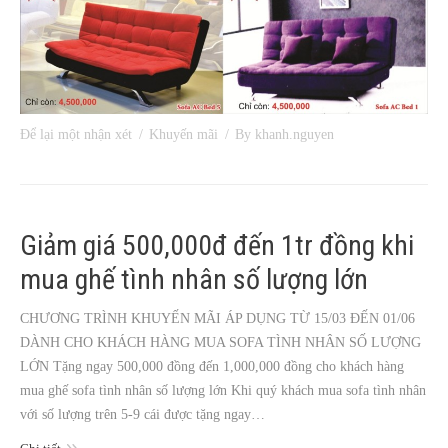
Để lại một nhận xét
Khuyến mãi
By
khanh.nguyen
Giảm giá 500,000đ đến 1tr đồng khi
mua ghế tình nhân số lượng lớn
CHƯƠNG TRÌNH KHUYẾN MÃI ÁP DỤNG TỪ 15/03 ĐẾN 01/06
DÀNH CHO KHÁCH HÀNG MUA SOFA TÌNH NHÂN SỐ LƯỢNG
LỚN Tặng ngay 500,000 đồng đến 1,000,000 đồng cho khách hàng
mua ghế sofa tình nhân số lượng lớn Khi quý khách mua sofa tình nhân
với số lượng trên 5-9 cái được tặng ngay…