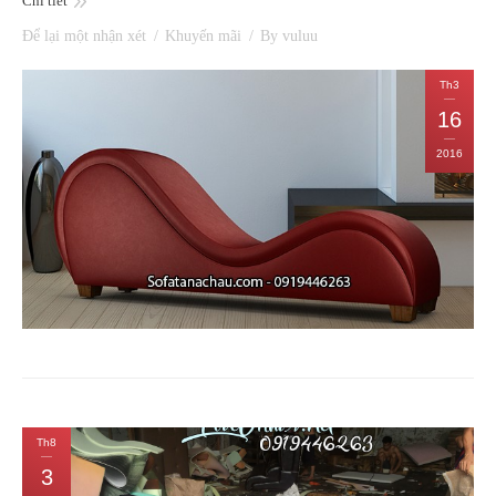
Chi tiết
Để lại một nhận xét
Khuyến mãi
By
vuluu
Th3
16
2016
Th8
3